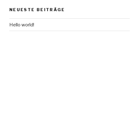
NEUESTE BEITRÄGE
Hello world!
NEUESTE KOMMENTARE
Mr WordPress
zu
Hello world!
ARCHIV
Mai 2016
KATEGORIEN