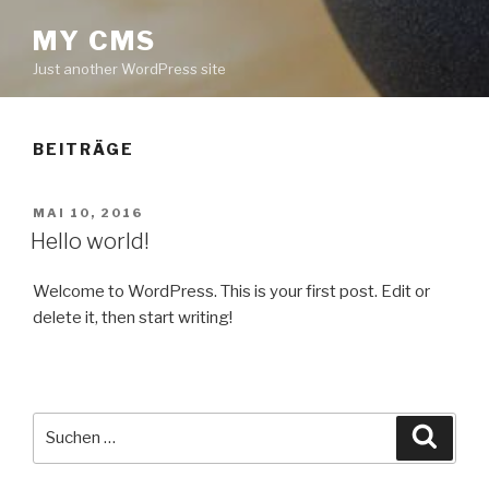
MY CMS
Just another WordPress site
BEITRÄGE
VERÖFFENTLICHT
MAI 10, 2016
AM
Hello world!
Welcome to WordPress. This is your first post. Edit or
delete it, then start writing!
Suche
Suche
nach: